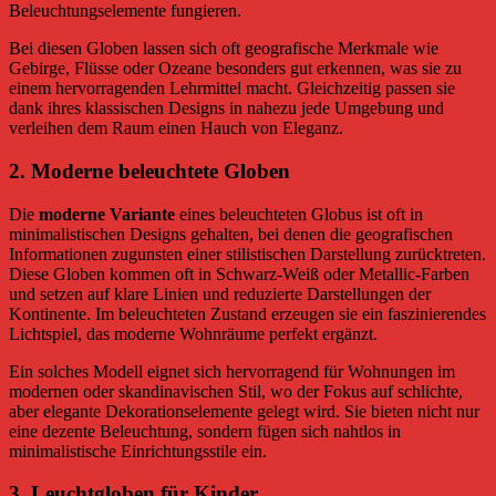
Beleuchtungselemente fungieren.
Bei diesen Globen lassen sich oft geografische Merkmale wie
Gebirge, Flüsse oder Ozeane besonders gut erkennen, was sie zu
einem hervorragenden Lehrmittel macht. Gleichzeitig passen sie
dank ihres klassischen Designs in nahezu jede Umgebung und
verleihen dem Raum einen Hauch von Eleganz.
2.
Moderne beleuchtete Globen
Die
moderne Variante
eines beleuchteten Globus ist oft in
minimalistischen Designs gehalten, bei denen die geografischen
Informationen zugunsten einer stilistischen Darstellung zurücktreten.
Diese Globen kommen oft in Schwarz-Weiß oder Metallic-Farben
und setzen auf klare Linien und reduzierte Darstellungen der
Kontinente. Im beleuchteten Zustand erzeugen sie ein faszinierendes
Lichtspiel, das moderne Wohnräume perfekt ergänzt.
Ein solches Modell eignet sich hervorragend für Wohnungen im
modernen oder skandinavischen Stil, wo der Fokus auf schlichte,
aber elegante Dekorationselemente gelegt wird. Sie bieten nicht nur
eine dezente Beleuchtung, sondern fügen sich nahtlos in
minimalistische Einrichtungsstile ein.
3.
Leuchtgloben für Kinder