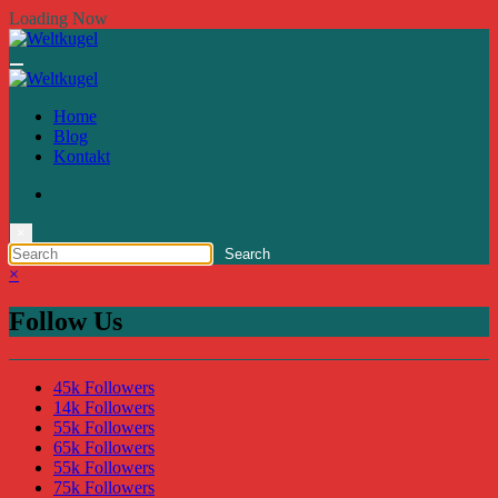
Zum
Loading Now
Inhalt
springen
Home
Blog
Kontakt
×
×
Follow Us
45k
Followers
14k
Followers
55k
Followers
65k
Followers
55k
Followers
75k
Followers