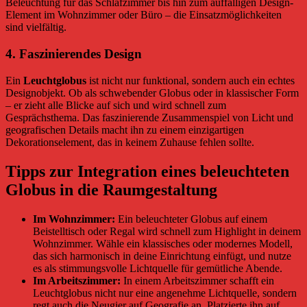
Beleuchtung für das Schlafzimmer bis hin zum auffälligen Design-
Element im Wohnzimmer oder Büro – die Einsatzmöglichkeiten
sind vielfältig.
4.
Faszinierendes Design
Ein
Leuchtglobus
ist nicht nur funktional, sondern auch ein echtes
Designobjekt. Ob als schwebender Globus oder in klassischer Form
– er zieht alle Blicke auf sich und wird schnell zum
Gesprächsthema. Das faszinierende Zusammenspiel von Licht und
geografischen Details macht ihn zu einem einzigartigen
Dekorationselement, das in keinem Zuhause fehlen sollte.
Tipps zur Integration eines beleuchteten
Globus in die Raumgestaltung
Im Wohnzimmer:
Ein beleuchteter Globus auf einem
Beistelltisch oder Regal wird schnell zum Highlight in deinem
Wohnzimmer. Wähle ein klassisches oder modernes Modell,
das sich harmonisch in deine Einrichtung einfügt, und nutze
es als stimmungsvolle Lichtquelle für gemütliche Abende.
Im Arbeitszimmer:
In einem Arbeitszimmer schafft ein
Leuchtglobus nicht nur eine angenehme Lichtquelle, sondern
regt auch die Neugier auf Geografie an. Platzierte ihn auf