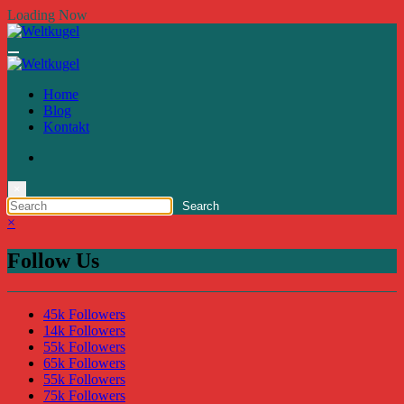
Zum
Loading Now
Inhalt
springen
Home
Blog
Kontakt
×
×
Follow Us
45k
Followers
14k
Followers
55k
Followers
65k
Followers
55k
Followers
75k
Followers